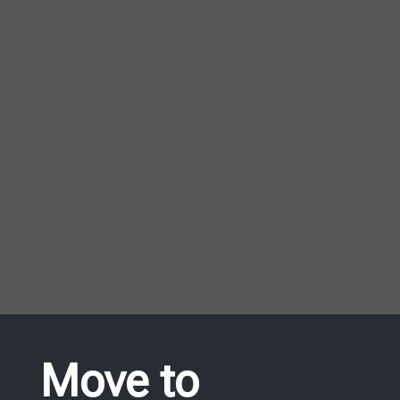
Η ΕΜΠΝΕΥΣΗ ΜΑΣ,
Η ΛΥΣΗ ΣΑΣ
Η ομάδα μας είναι στη διάθεσή σας να
σας κατευθύνει και να βρει την
καλύτερη λύση για εσάς.
ΕΠΙΚΟΙΝΩΝΗΣΤΕ ΜΑΖΙ ΜΑΣ
Move to