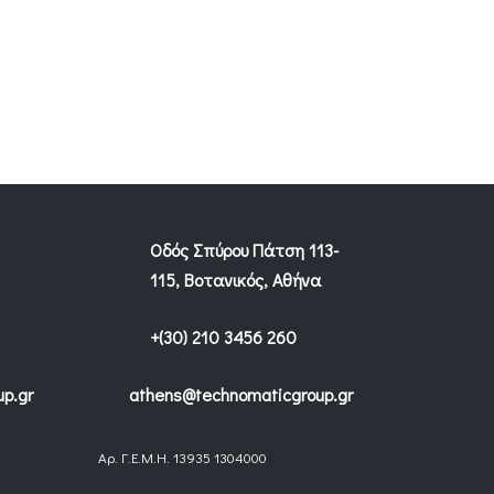
Οδός Σπύρου Πάτση 113-
115, Βοτανικός, Αθήνα
+(30) 210 3456 260
p.gr
athens@technomaticgroup.gr
Αρ. Γ.Ε.Μ.Η. 13935 1304000