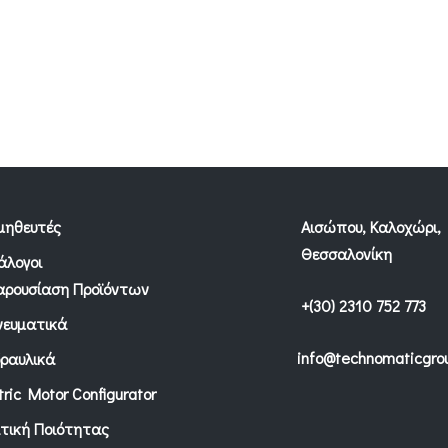
μηθευτές
Αισώπου, Καλοχώρι,
Θεσσαλονίκη
άλογοι
αρουσίαση Προϊόντων
+(30) 2310 752 773
νευματικά
info@technomaticgrou
δραυλικά
tric Motor Configurator
ιτική Ποιότητας