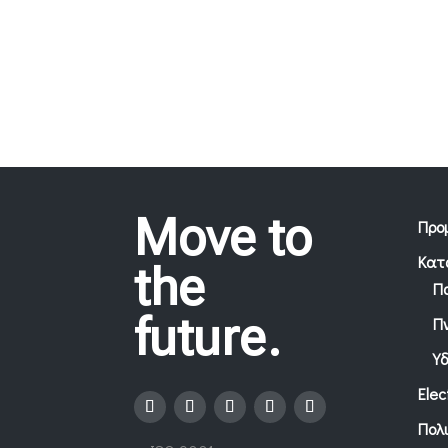
Move to
Προ
Κατ
the
Π
future.
Π
Υ
Elec
Πολ