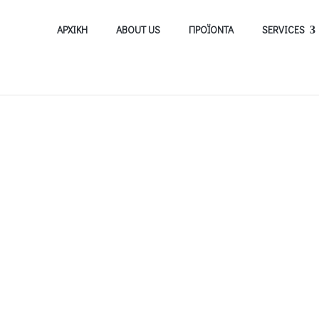
ΑΡΧΙΚΗ
ABOUT US
ΠΡΟΪΟΝΤΑ
SERVICES
Προμηθευτές
MP FILTRI