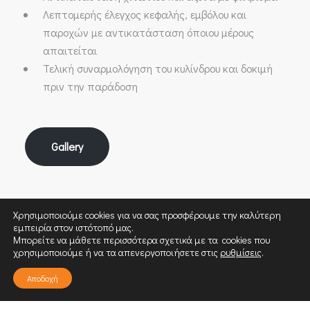
Λεπτομερής έλεγχος κεφαλής, εμβόλου και
παροχών με αντικατάσταση όποιου μέρους
απαιτείται
Τελική συναρμολόγηση του κυλίνδρου και δοκιμή
πριν την παράδοση
Gallery
Χρησιμοποιούμε cookies για να σας προσφέρουμε την καλύτερη
εμπειρία στον ιστότοπό μας.
Μπορείτε να μάθετε περισσότερα σχετικά με τα cookies που
χρησιμοποιούμε ή να τα απενεργοποιήσετε στις
ρυθμίσεις
.
Αποδοχή