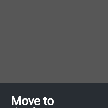
Η ΛΥΣΗ ΣΑΣ
Η ομάδα μας είναι στη διάθεσή σας να
σας κατευθύνει και να βρει την
καλύτερη λύση για εσάς.
ΕΠΙΚΟΙΝΩΝΗΣΤΕ ΜΑΖΙ ΜΑΣ
Move to