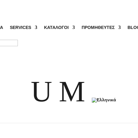
ΤΑ
SERVICES
ΚΑΤΑΛΟΓΟΙ
ΠΡΟΜΗΘΕΥΤΕΣ
BLO
(part 1)
ιημένο
U
M
ject requests for the last 30 years. Below you can find a small
usiness interesting every day and providing #inspiredsolutions!
blower for...