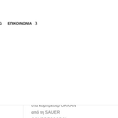
G
ΕΠΙΚΟΙΝΩΝΙΑ
Αναζήτηση
Πρόσφατα
άρθρα
Ηλεκτρουδραυλικά υψηλής
πίεσης για τη ναυτιλία απο
την ATOS Hydraulics!
Εβδομάδα εκπαίδευσης
στα κομπρεσέρ ORKAN
από τη SAUER