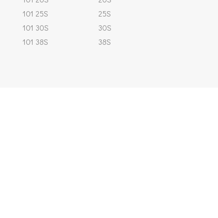
101 25S
25S
101 30S
30S
101 38S
38S
Ενδιαφέρεσαι για
τα προϊόντα και τις
υπηρεσίες μας;