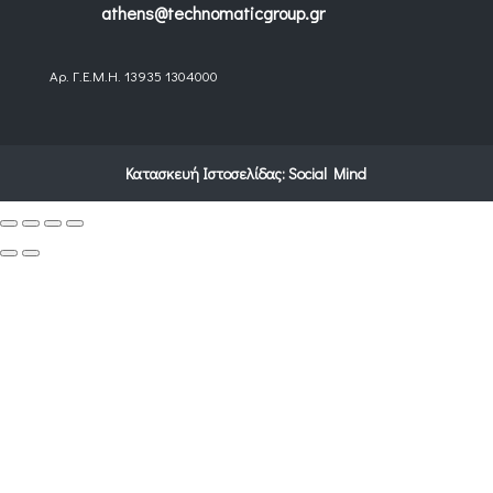
athens@technomaticgroup.gr
Αρ. Γ.Ε.Μ.Η. 13935 1304000
Κατασκευή Ιστοσελίδας:
Social Mind